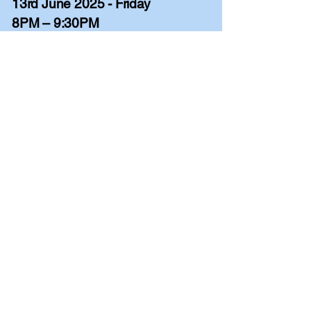
13rd June 2025 - Friday
8PM – 9:30PM
University of Law - London
14 Store St, WC1E 7DE
Spiritualist Studies and Spiritual
Practices
(Wagner Borges)
:
New
Course